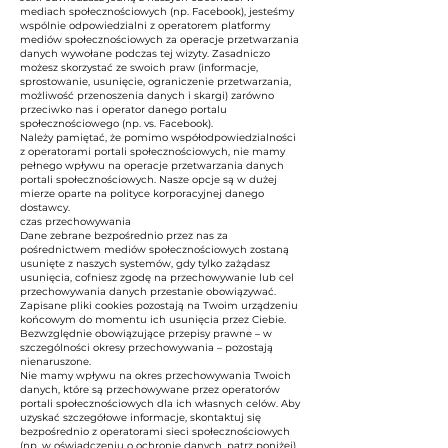
mediach społecznościowych (np. Facebook), jesteśmy
wspólnie odpowiedzialni z operatorem platformy
mediów społecznościowych za operacje przetwarzania
danych wywołane podczas tej wizyty. Zasadniczo
możesz skorzystać ze swoich praw (informacje,
sprostowanie, usunięcie, ograniczenie przetwarzania,
możliwość przenoszenia danych i skargi) zarówno
przeciwko nas i operator danego portalu
społecznościowego (np. vs. Facebook).
Należy pamiętać, że pomimo współodpowiedzialności
z operatorami portali społecznościowych, nie mamy
pełnego wpływu na operacje przetwarzania danych
portali społecznościowych. Nasze opcje są w dużej
mierze oparte na polityce korporacyjnej danego
dostawcy.
czas przechowywania
Dane zebrane bezpośrednio przez nas za
pośrednictwem mediów społecznościowych zostaną
usunięte z naszych systemów, gdy tylko zażądasz
usunięcia, cofniesz zgodę na przechowywanie lub cel
przechowywania danych przestanie obowiązywać.
Zapisane pliki cookies pozostają na Twoim urządzeniu
końcowym do momentu ich usunięcia przez Ciebie.
Bezwzględnie obowiązujące przepisy prawne – w
szczególności okresy przechowywania – pozostają
nienaruszone.
Nie mamy wpływu na okres przechowywania Twoich
danych, które są przechowywane przez operatorów
portali społecznościowych dla ich własnych celów. Aby
uzyskać szczegółowe informacje, skontaktuj się
bezpośrednio z operatorami sieci społecznościowych
(np. w oświadczeniu o ochronie danych, patrz poniżej).