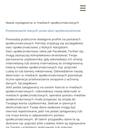
Nasze wystąpienia w mediach społecznościowych
Przetwarzanie danych przez sieci społecznościowe
Prowadzę publicznie dostępne profile na portalach
społecznościowych. Poniżej znajdują się szczegółowo
sieci społecznościowe, z których korzystam.
Sieci społecznościowe, takie jak Facebook, Twitter itp.,
mogą zazwyczaj kompleksowo analizować Twoje
zachowanie użytkownika, gdy odwiedzasz ich stronę
internetową lub stronę internetową ze zintegrowaną
treścią mediów społecznościowych (np. przyciski
Lubię to lub banery reklamowe). Odwiedzenie naszej
obecności w mediach społecznościowych powoduje
liczne operacje przetwarzania związane z ochroną
danych. Szczegółowo:
Jeśli jesteś zalogowany na swoim koncie w mediach
społecznościowych i odwiedzasz naszą obecność w
mediach społecznościowych, operator portalu mediów
społecznościowych może przypisać tę wizytę do
Twojego konta użytkownika. Jednak w pewnych
okolicznościach Twoje dane osobowe mogą być
również rejestrowane, jeśli nie jesteś zalogowany lub
nie masz konta w odpowiednim portalu
społecznościowym. W takim przypadku dane te są
zbierane np. poprzez pliki cookies, które są zapisywane
na Twoim urządzeniu końcowym lub poprzez