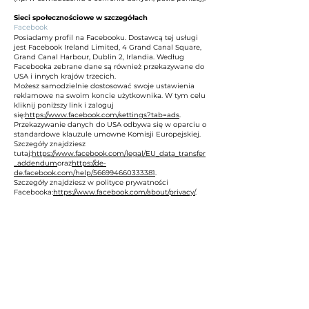
Sieci społecznościowe w szczegółach
Facebook
Posiadamy profil na Facebooku. Dostawcą tej usługi
jest Facebook Ireland Limited, 4 Grand Canal Square,
Grand Canal Harbour, Dublin 2, Irlandia. Według
Facebooka zebrane dane są również przekazywane do
USA i innych krajów trzecich.
Możesz samodzielnie dostosować swoje ustawienia
reklamowe na swoim koncie użytkownika. W tym celu
kliknij poniższy link i zaloguj
się:
https://www.facebook.com/settings?tab=ads
.
Przekazywanie danych do USA odbywa się w oparciu o
standardowe klauzule umowne Komisji Europejskiej.
Szczegóły znajdziesz
tutaj:
https://www.facebook.com/legal/EU_data_transfer
_addendum
oraz
https://de-
de.facebook.com/help/566994660333381
.
Szczegóły znajdziesz w polityce prywatności
Facebooka:
https://www.facebook.com/about/privacy/
.
Instagram
Mamy profil na Instagramie. Dostawcą jest Instagram
Inc., 1601 Willow Road, Menlo Park, CA, 94025, USA.
Przekazywanie danych do USA odbywa się w oparciu o
standardowe klauzule umowne Komisji Europejskiej.
Szczegóły znajdziesz
tutaj:
https://www.facebook.com/legal/EU_data_transfer
_addendum
,
https://help.instagram.com/5195221251078
75
oraz
https://de-
de.facebook.com/help/566994660333381
.
Szczegółowe informacje o tym, jak postępują z Twoimi