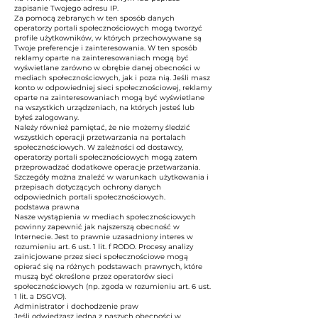
zapisanie Twojego adresu IP.
Za pomocą zebranych w ten sposób danych
operatorzy portali społecznościowych mogą tworzyć
profile użytkowników, w których przechowywane są
Twoje preferencje i zainteresowania. W ten sposób
reklamy oparte na zainteresowaniach mogą być
wyświetlane zarówno w obrębie danej obecności w
mediach społecznościowych, jak i poza nią. Jeśli masz
konto w odpowiedniej sieci społecznościowej, reklamy
oparte na zainteresowaniach mogą być wyświetlane
na wszystkich urządzeniach, na których jesteś lub
byłeś zalogowany.
Należy również pamiętać, że nie możemy śledzić
wszystkich operacji przetwarzania na portalach
społecznościowych. W zależności od dostawcy,
operatorzy portali społecznościowych mogą zatem
przeprowadzać dodatkowe operacje przetwarzania.
Szczegóły można znaleźć w warunkach użytkowania i
przepisach dotyczących ochrony danych
odpowiednich portali społecznościowych.
podstawa prawna
Nasze wystąpienia w mediach społecznościowych
powinny zapewnić jak najszerszą obecność w
Internecie. Jest to prawnie uzasadniony interes w
rozumieniu art. 6 ust. 1 lit. f RODO. Procesy analizy
zainicjowane przez sieci społecznościowe mogą
opierać się na różnych podstawach prawnych, które
muszą być określone przez operatorów sieci
społecznościowych (np. zgoda w rozumieniu art. 6 ust.
1 lit. a DSGVO).
Administrator i dochodzenie praw
Jeśli odwiedzasz jedną z naszych obecności w